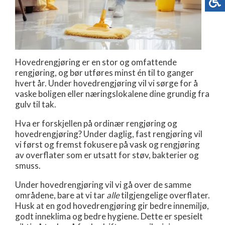
Hovedrengjøring er en stor og omfattende
rengjøring, og bør utføres minst én til to ganger
hvert år. Under hovedrengjøring vil vi sørge for å
vaske boligen eller næringslokalene dine grundig fra
gulv til tak.
Hva er forskjellen på ordinær rengjøring og
hovedrengjøring? Under daglig, fast rengjøring vil
vi først og fremst fokusere på vask og rengjøring
av overflater som er utsatt for støv, bakterier og
smuss.
Under hovedrengjøring vil vi gå over de samme
områdene, bare at vi tar
alle
tilgjengelige overflater.
Husk at en god hovedrengjøring gir bedre innemiljø,
godt inneklima og bedre hygiene. Dette er spesielt